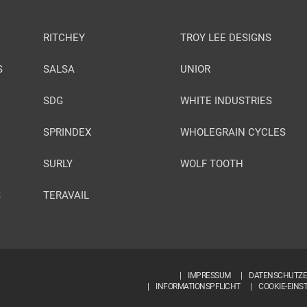
RITCHEY
TROY LEE DESIGNS
S
SALSA
UNIOR
SDG
WHITE INDUSTRIES
SPRINDEX
WHOLEGRAIN CYCLES
SURLY
WOLF TOOTH
S
TERAVAIL
IMPRESSUM
DATENSCHUTZ
INFORMATIONSPFLICHT
COOKIE-EINS