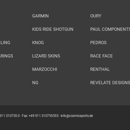
GARMIN
OURY
KIDS RIDE SHOTGUN
PAUL COMPONENT
LING
KNOG
PEDROS
ARINGS
LIZARD SKINS
RACE FACE
MARZOCCHI
RENTHAL
NG
REVELATE DESIGN
9 911 310755 0 · Fax: +49 911 310755555 · info@cosmicsports.de